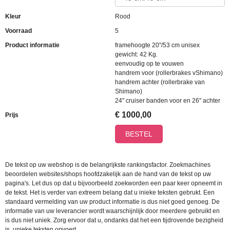
Kleur
Rood
Voorraad
5
Product informatie
framehoogte 20"/53 cm unisex
gewicht: 42 Kg.
eenvoudig op te vouwen
handrem voor (rollerbrakes vShimano)
handrem achter (rollerbrake van
Shimano)
24" cruiser banden voor en 26" achter
€
1000,00
Prijs
BESTEL
De tekst op uw webshop is de belangrijkste rankingsfactor. Zoekmachines
beoordelen websites/shops hoofdzakelijk aan de hand van de tekst op uw
pagina's. Let dus op dat u bijvoorbeeld zoekworden een paar keer opneemt in
de tekst. Het is verder van extreem belang dat u inieke teksten gebrukt. Een
standaard vermelding van uw product informatie is dus niet goed genoeg. De
informatie van uw leverancier wordt waarschijnlijk door meerdere gebruikt en
is dus niet uniek. Zorg ervoor dat u, ondanks dat het een tijdrovende bezigheid
is, unieke teksten opvoert.