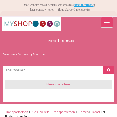
Deze website maakt gebruik van cookies (
meer informatie
)
later opnieuw tonen
ik ga akkoord met cookies
TOGG
NAVIG
Home
Informatie
Demo webshop van myShop.com
▼
Kies uw kleur
Transportfietsen
>
Kies uw fiets - Transportfietsen
>
Dames
>
Rood
>
9
Rode damesfiets
▼